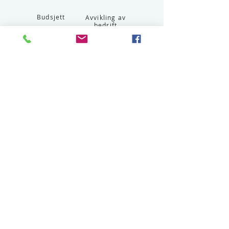
Budsjett
Avvikling av
bedrift
Les mer
Våre kunder
Les mer
© 2018 Fix Regnskap AS
Org nr.:
921 021 445